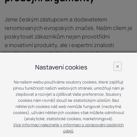
Jsme českým zástupcem a dodavatelem
renomovaných evropských značek. Našim cílem je
poskytovat zákazníkům nejen provotřídní
a inovativní produkty, ale i expertní znalosti
a odborný servis. Naše práce je založena
na dlouhodobém budování důvěry a partnerství.
×
Nastavení cookies
Na našem webu používáme soubory cookies, které zajišťují
plnou funkčnost našich webových stránek, umožňují nám je
Více o nás
Kontaktujte nás
zlepšovat a rozvíjet a zjišťovat Vaše preference. Soubory
cookies nám rovněž slouží ke statistickým účelům. Bez
některých cookies náš web nemůže fungovat (nezbytné
cookies), užívání některých cookies však můžete odmítnout
Na trhu od roku 1990
(analytické, statistické cookies, marketningové).
Více informací naleznete v informaci o zpracování osobních
údajů
.