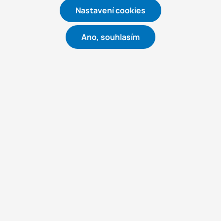
Nastavení cookies
Ano, souhlasím
Tomáš Vašina
REGIONÁLNÍ MANAŽER
tomas.vasina@rexim.cz
+420 720 857 098