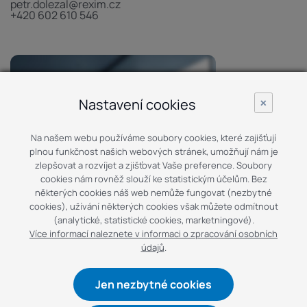
petr.dolezal@rexim.cz
+420 602 610 546
×
Nastavení cookies
Na našem webu používáme soubory cookies, které zajišťují
plnou funkčnost našich webových stránek, umožňují nám je
zlepšovat a rozvíjet a zjišťovat Vaše preference. Soubory
cookies nám rovněž slouží ke statistickým účelům. Bez
některých cookies náš web nemůže fungovat (nezbytné
cookies), užívání některých cookies však můžete odmítnout
(analytické, statistické cookies, marketningové).
Více informací naleznete v informaci o zpracování osobních
údajů
.
Václav Novák
REGIONÁLNÍ MANAŽER
Jen nezbytné cookies
vaclav.novak@rexim.cz
+420 724 864 911