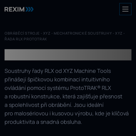
OBRÁBĚCÍ STROJE
-
XYZ
-
MECHATRONICKÉ SOUSTRUHY - XYZ
-
ŘADA RLX PROTOTRAK
Řada RLX ProtoTRAK
Soustruhy řady RLX od XYZ Machine Tools
přinášejí špičkovou kombinaci intuitivního
ovládání pomocí systému ProtoTRAK® RLX
a robustní konstrukce, která zajišťuje přesnost
a spolehlivost při obrábění. Jsou ideální
pro malosériovou i kusovou výrobu, kde je klíčová
produktivita a snadná obsluha.