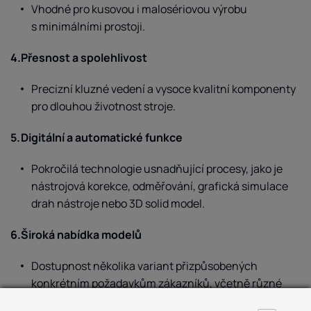
Vhodné pro kusovou i malosériovou výrobu
s minimálními prostoji.
Přesnost a spolehlivost
Precizní kluzné vedení a vysoce kvalitní komponenty
pro dlouhou životnost stroje.
Digitální a automatické funkce
Pokročilá technologie usnadňující procesy, jako je
nástrojová korekce, odměřování, grafická simulace
drah nástroje nebo 3D solid model.
Široká nabídka modelů
Dostupnost několika variant přizpůsobených
konkrétním požadavkům zákazníků, včetně různé
kapacity oběžného průměru a délky.