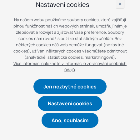
×
Nastavení cookies
Volitelná příslušenství
Na našem webu používáme soubory cookies, které zajišťují
Možnost přidání speciálních funkcí, jako je například
plnou funkčnost našich webových stránek, umožňují nám je
4. osa, výkonnější vřeteno nebo přídavné nástrojové
zlepšovat a rozvíjet a zjišťovat Vaše preference. Soubory
cookies nám rovněž slouží ke statistickým účelům. Bez
vybavení.
některých cookies náš web nemůže fungovat (nezbytné
cookies), užívání některých cookies však můžete odmítnout
Bezpečnost a ergonomie
(analytické, statistické cookies, marketningové).
Více informací naleznete v informaci o zpracování osobních
Moderní krytování a snadný přístup pro obsluhu
údajů
.
zvyšují bezpečnost i komfort práce.
Jen nezbytné cookies
Dostupné modely RLX 1630, RLX 355, RLX 425, RLX 555
v různých variantách točných délek
Nastavení cookies
Ano, souhlasím