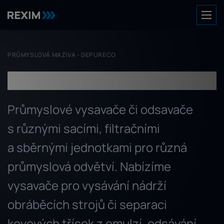
PRŮMYSLOVÁ MAZIVA
-
DEPURECO
Depureco
Průmyslové vysavače či odsavače
s různými sacími, filtračními
a sběrnými jednotkami pro různá
průmyslová odvětví. Nabízíme
vysavače pro vysávání nádrží
obráběcích strojů či separaci
kovových třísek z emulzí, odsávání