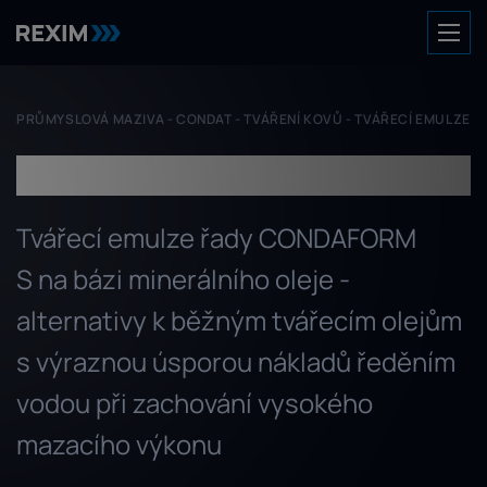
PRŮMYSLOVÁ MAZIVA
-
CONDAT
-
TVÁŘENÍ KOVŮ
-
TVÁŘECÍ EMULZE
Tvářecí emulze
Tvářecí emulze řady CONDAFORM
S na bázi minerálního oleje -
alternativy k běžným tvářecím olejům
s výraznou úsporou nákladů ředěním
vodou při zachování vysokého
mazacího výkonu